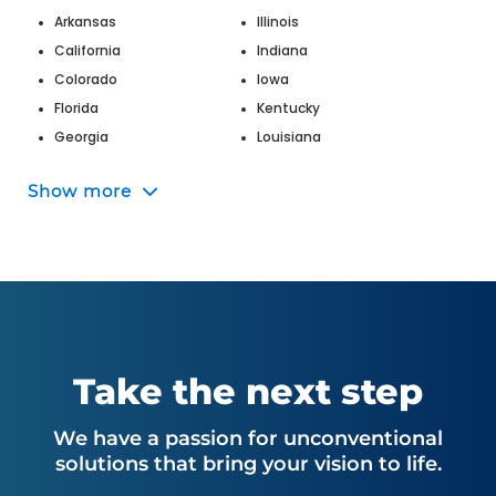
Arkansas
Illinois
California
Indiana
Colorado
Iowa
Florida
Kentucky
Georgia
Louisiana
Hawaii
Maine
Show more
Maryland
Nevada
Massachusetts
New Jersey
Michigan
New Mexico
Missouri
New York
Montana
North Carolina
Nebraska
Ohio
Oklahoma
Utah
Take the next step
Oregon
Virginia
Pennsylvania
Washington
We have a passion for unconventional
South Carolina
West Virginia
solutions that bring your vision to life.
Tennessee